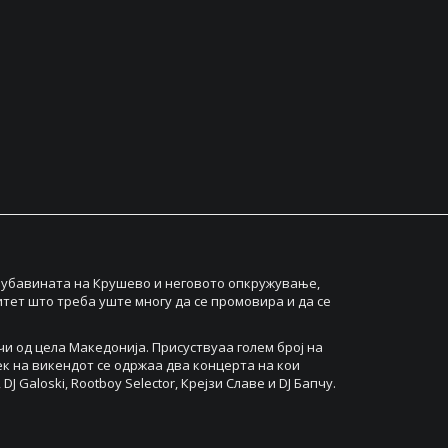
ра убавината на Крушево и неговото опкружување,
итет што треба уште многу да се промовира и да се
и од цела Македонија. Присуствуаа голем број на
тек на викендот се одржаа два концерта на кои
Galoski, Rootboy Selector, Крејзи Славе и DJ Бапчу.