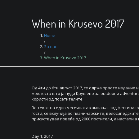
When in Krusevo 2017
Home
/
За нас
/
When in Krusevo 2017
Од 4ти до 6ти август 2017, се одржа првото издание
можноста што ја нуди Крушево за outdoor и adventur
користи од посетителите.
Во текот на едно месечната кампања, зад фестивало
гости, се вклучија во планинарските, велосипедските
присуствуваа повеќе од 2000 постители, а настапија и
Day 1, 2017