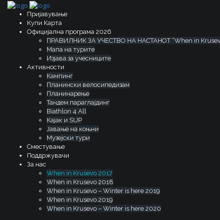
Skip
to
Пријавување
content
Купи Карта
Официјална програма 2026
ПРАВИЛНИК ЗА УЧЕСТВО НА НАСТАНОТ “When in Krusev
Мапа на турите
Изјава за учесниците
Aктивности
Кампинг
Планински велосипедизам
Планинарење
Тандем параглајдинг
Biathlon 4 All
Кајак и SUP
Јавање на коњни
Музејски тури
Сместување
Поддржувачи
За нас
When in Krusevo 2017
When in Krusevo 2018
When in Krusevo – Winter is here 2019
When in Krusevo 2019
When in Krusevo – Winter is here 2020