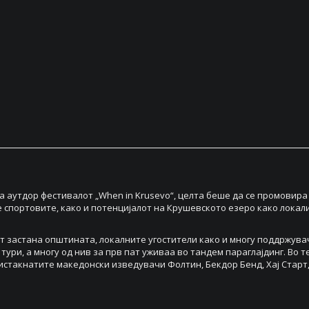
 на аутдор фестивалот „When in Krusevo“, целта беше да се промови
e спортовите, како и потенцијалот на Крушевското езеро како локал
т застана општината, локалните угостители како и многу поддржувач
 тури, а многу од нив за прв пат уживаа во тандем параглајдинг. Во 
стакнатите македонски изведувачи Фолтин, Бекдор Бенд, Хај Старт, DJ 